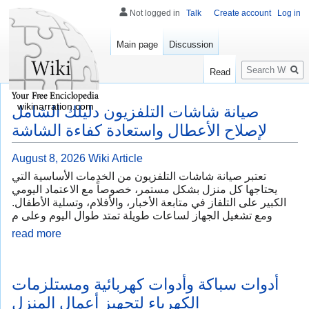
Not logged in
Talk
Create account
Log in
Main page
Discussion
Search
Read
wikinarration.com
صيانة شاشات التلفزيون دليلك الشامل
لإصلاح الأعطال واستعادة كفاءة الشاشة
August 8, 2026
Wiki Article
تعتبر صيانة شاشات التلفزيون من الخدمات الأساسية التي
يحتاجها كل منزل بشكل مستمر، خصوصاً مع الاعتماد اليومي
الكبير على التلفاز في متابعة الأخبار، والأفلام، وتسلية الأطفال.
ومع تشغيل الجهاز لساعات طويلة تمتد طوال اليوم وعلى م
read more
أدوات سباكة وأدوات كهربائية ومستلزمات
الكهرباء لتجهيز أعمال المنزل